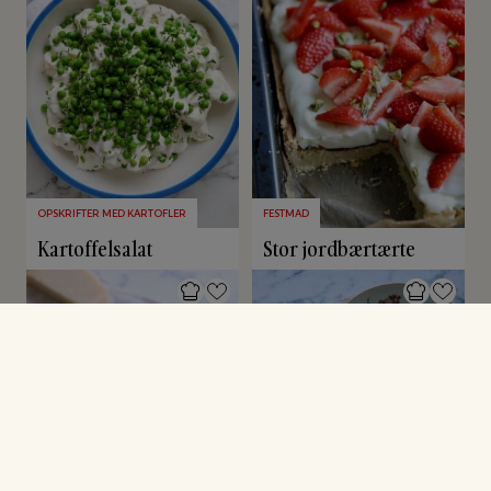
OPSKRIFTER MED KARTOFLER
FESTMAD
Kartoffelsalat
Stor jordbærtærte