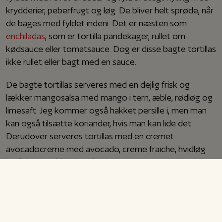
krydderier, peberfrugt og løg. De bliver helt sprøde, når
de bages med fyldet indeni. Det er næsten som
enchiladas
, som er tortilla pandekager, rullet om
kødsauce eller tomatsauce. Dog er disse bagte tortillas
ikke rullet eller bagt med en sauce.
De bagte tortillas serveres med en dejlig frisk og
lækker mangosalsa med mango i tern, æble, rødløg og
limesaft. Jeg kommer også hakket persille i, men man
kan også tilsætte koriander, hvis man kan lide det.
Derudover serveres tortillas med en cremet
avocadocreme med avocado, creme fraiche, hvidløg
og lime, som blendes til en cremet creme. Det er en
super lækker hverdagsret, som de fleste kan lide. Hvis
man ønsker at lave dem vegetariske, så kan kyllingen
skiftes ud med kidney bønner.