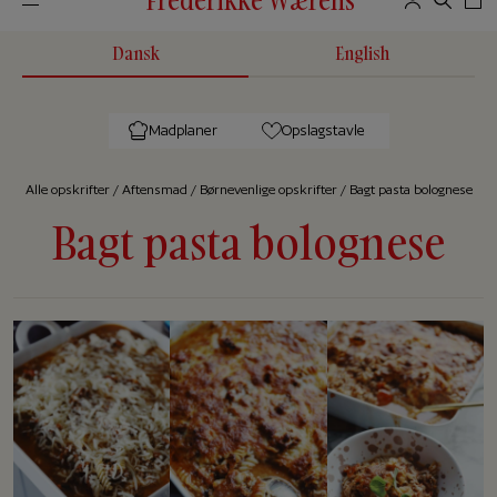
Dansk
English
Madplaner
Opslagstavle
Alle op­skrif­ter
/
Aftensmad
/
Børnevenlige opskrifter
/
Bagt pasta bolognese
Bagt pasta bolognese