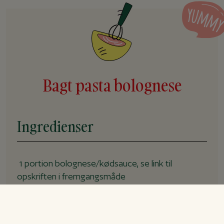
Bagt pasta bolognese
Ingredienser
1
portion
bolognese/kødsauce, se link til
opskriften i fremgangsmåde
2,5
dl
vand
500
g
pasta, penne eller skruer, ukogt
250
g
revet ost