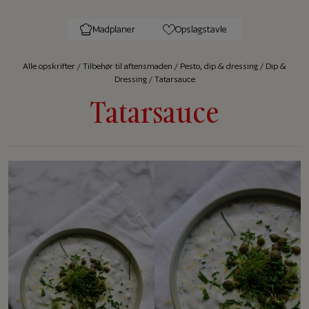
Madplaner
Opslagstavle
Alle op­skrif­ter
/
Tilbehør til aftensmaden
/
Pesto, dip & dressing
/
Dip &
Dressing
/
Tatarsauce
Tatarsauce