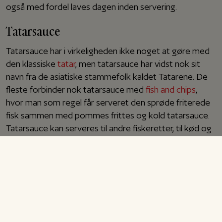
også med fordel laves dagen inden servering.
Tatarsauce
Tatarsauce har i virkeligheden ikke noget at gøre med
den klassiske
tatar
, men tatarsauce har vidst nok sit
navn fra de asiatiske stammefolk kaldet Tatarene. De
fleste forbinder nok tatarsauce med
fish and chips
,
hvor man som regel får serveret den sprøde friterede
fisk sammen med pommes frittes og kold tatarsauce.
Tatarsauce kan serveres til andre fiskeretter, til kød og
kylling eller som fyld i bagte kartofler. Jeg laver
tatarsaucen med hakket dild og hakket purløg, men
man kan bruge lige de krydderurter man har i køkkenet.
Tatarsaucen kan opbevares på køl i 2-3 dage. Prøv
også min opskrift på klassisk
creme fraiche dressing
.
Rigtig god fornøjelse!