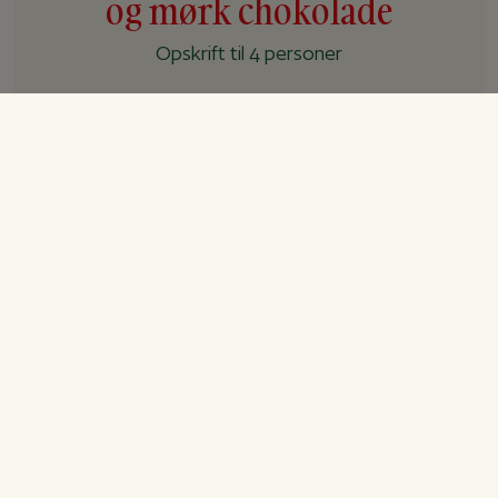
og mørk chokolade
Opskrift til 4 personer
Forberedelse
5 min.
Tilberedning
15 min.
I alt
20 min.
Ingredienser
Sundere cookies med banan og mørk
chokolade (8 stk.)
1 banan, gerne overmoden
1 spsk honning
2 spsk peanutbutter, creamy