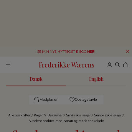
SE MIN NYE HYTTEOST E-BOG
HER
!
Frederikke Wærens
Dansk
English
Madplaner
Opslagstavle
Alle op­skrif­ter
/
Kager & Desserter
/
Små søde sager
/
Sunde søde sager
/
Sundere cookies med banan og mørk chokolade