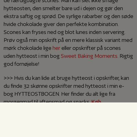
de færdigbagte scones. Man kan slet ikke smage
hytteosten, den smelter bare ud i dejen og gør den
ekstra saftig og sprød. De syrlige rabarber og den søde
hvide chokolade giver den perfekte kombination.
Scones kan fryses ned og blot lunes inden servering.
Prøv også min opskrift på en mere klassisk variant med
mørk chokolade lige
her
eller opskrifter på scones
uden hytteost i min bog
Sweet Baking Moments
. Rigtig
god fornøjelse!
>>> Hvis du kan lide at bruge hytteost i opskrifter, kan
du finde 32 skønne opskrifter med hytteost i min e-
bog HYTTEOSTBOGEN. Her finder du alt lige fra
morgenmad til aftensmad og snacks.
Køb
HYTTEOSTBOGEN her
og få den sendt til din mail med
det samme <<<