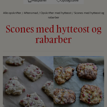
Madplaner
Opslagstavle
Alle op­skrif­ter
/
Aftensmad
/
Opskrifter med hytteost
/
Scones med hytteost og
rabarber
Scones med hytteost og
rabarber