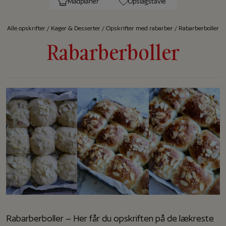
Madplaner
Opslagstavle
Alle op­skrif­ter
/
Kager & Desserter
/
Opskrifter med rabarber
/
Rabarberboller
Rabarberboller
Rabarberboller – Her får du opskriften på de lækreste