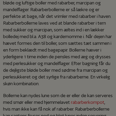
bløde og luftige boller med rabarber, marcipan og
mandelflager. Rabarberbollerne er så lækre og er
perfekte at bage, når det vrimler med rabarber i haven.
Rabarberbollerne laves ved at blande rabarber i tern
med sukker og marcipan, som æltes ind i en lækker
bolledej med bl.a. A38 og kardemomme i. Når dejen har
hævet formes den til boller, som sættes tæt sammen i
en form beklædt med bagepapir. Bollerne hæver i
yderligere 1 time inden de pensles med æg og drysses
med perlesukker og mandelflager. Efter bagning får du
de dejligste bløde boller med sødme fra marcipan og
perlesukkeret og det syrlige fra rabarberne. En virkelig
skøn kombination.
Bollerne kan nydes lune som de er eller de kan serveres
med smør eller med hjemmelavet
rabarberkompot
,
hvis man ikke kan få nok af rabarber. Rabarberbollerne
kan sagtens fryses ned og blot lunes inden servering.