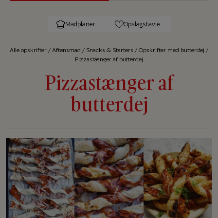
Madplaner
Opslagstavle
Alle op­skrif­ter
/
Aftensmad
/
Snacks & Starters
/
Opskrifter med butterdej
/
Pizzastænger af butterdej
Pizzastænger af
butterdej