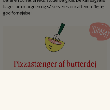
del af en buffet til f.eks. studentergilde. De kan sagtens
bages om morgnen og så serveres om aftenen. Rigtig
god fornøjelse!
Pizzastænger af butterdej
Opskrift til 6 personer
Forberedelse
10 min.
Tilberedning
15 min.
I alt
25 min.