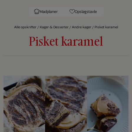
Madplaner
Opslagstavle
Alle op­skrif­ter
/
Kager & Desserter
/
Andre kager
/
Pisket karamel
Pisket karamel