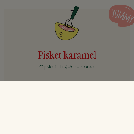
Pisket karamel
Opskrift til 4-6 personer
Forberedelse
20 min.
Tilberedning
3 t.
I alt
+ 3 t.
Ingredienser