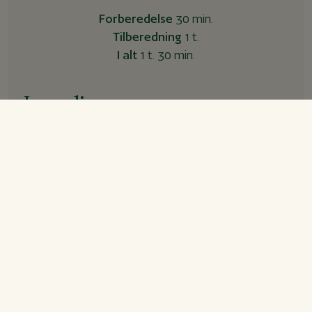
Forberedelse
30 min.
Tilberedning
1 t.
I alt
1 t. 30 min.
Ingredienser
Mørbradgryde
250
g
bacon
1
kg
svinemørbrad, skåret i store tern
salt/peber
2
stk.
løg, skåret i tern
2
fed
hvidløg, presset
2
spsk.
paprika
1
spsk.
stærk eller røget paprika
140
g
tomatpuré