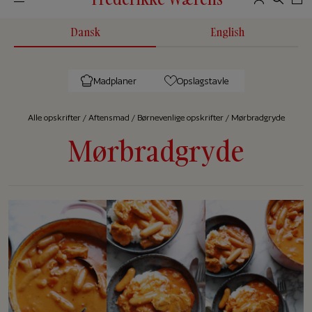
Dansk
English
Madplaner
Opslagstavle
Alle op­skrif­ter
/
Aftensmad
/
Børnevenlige opskrifter
/
Mørbradgryde
Mørbradgryde