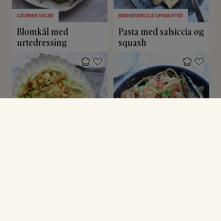
GRØNNE SAGER
BØRNEVENLIGE OPSKRIFTER
Blomkål med
Pasta med salsiccia og
urtedressing
squash
GRØNNE SAGER
PASTARETTER
Sesamkartofler på
Pasta med rejer og
avocadocreme
hvidløg