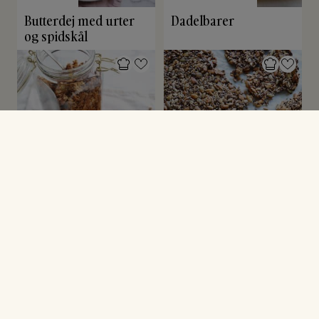
Butterdej med urter
Dadelbarer
og spidskål
MUSLI & GRANOLA
SNACKS & STARTERS
Granola med surdej
Kerneknækbrød