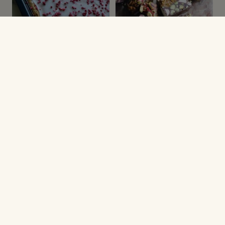
FESTMAD
JULEOPSKRIFTER
Stor hindbærsnitte
Rocky road med
pistacie
KONFEKT & SLIK
KONFEKT & SLIK