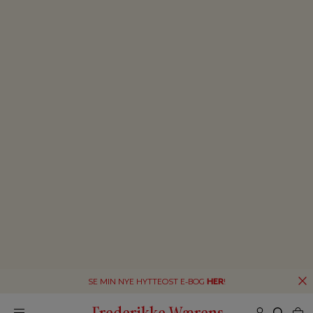
SE MIN NYE HYTTEOST E-BOG
HER
!
Frederikke Wærens