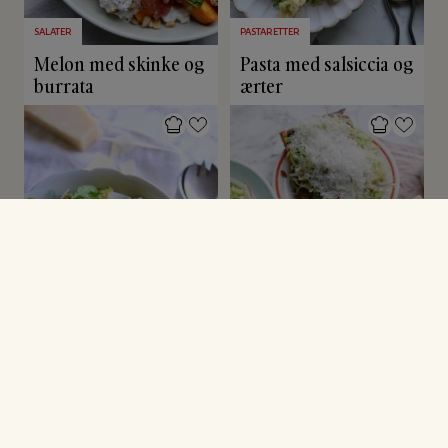
SALATER
PASTARETTER
Melon med skinke og
Pasta med salsiccia og
burrata
ærter
OPSKRIFTER MED KARTOFLER
KOLDE RETTER
Pestokartofler
Butterdej med urter
og spidskål