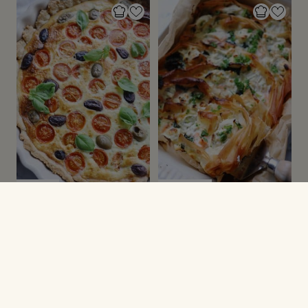
FESTMAD
MADTÆRTER
Tomattærte med
Filodejstærte med laks
oliven
og ricotta