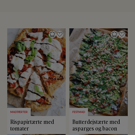
MADTÆRTER
FESTMAD
Rispapirtærte med
Butterdejstærte med
tomater
asparges og bacon