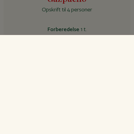
Opskrift til 4 personer
Forberedelse
1 t.
Tilberedning
10 min.
I alt
+ 1 t.
Ingredienser
Gazpacho
600 g tomater, skåret i store tern
1 rød peberfrugt, skåret i store tern
1 gul peberfrugt, skåret i store tern
2 stængler forårsløg, skåret i skiver
1/2 agurk, skrællet, skåret i store tern