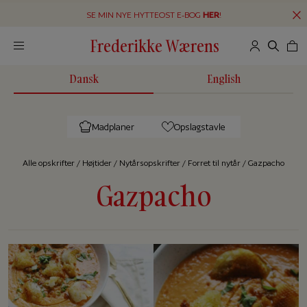
SE MIN NYE HYTTEOST E-BOG
HER
!
Frederikke Wærens
Dansk
English
Madplaner
Opslagstavle
Alle op­skrif­ter
/
Højtider
/
Nytårsopskrifter
/
Forret til nytår
/
Gazpacho
Gazpacho