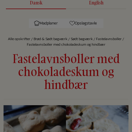
Dansk
English
Madplaner
Opslagstavle
Alle op­skrif­ter
/
Brød & Sødt bagværk
/
Sødt bagværk
/
Fastelavnsboller
/
Fastelavnsboller med chokoladeskum og hindbær
Fastelavnsboller med
chokoladeskum og
hindbær