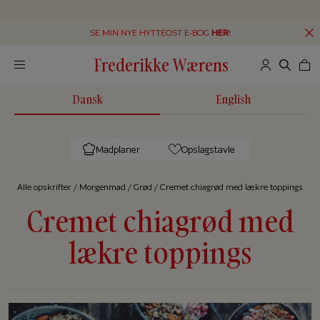
SE MIN NYE HYTTEOST E-BOG
HER
!
Frederikke Wærens
Dansk
English
Madplaner
Opslagstavle
Alle op­skrif­ter
/
Morgenmad
/
Grød
/
Cremet chiagrød med lækre toppings
Cremet chiagrød med
lækre toppings