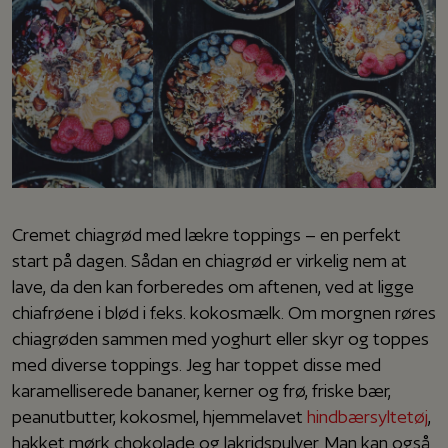
Cremet chiagrød med lækre toppings – en perfekt
start på dagen. Sådan en chiagrød er virkelig nem at
lave, da den kan forberedes om aftenen, ved at ligge
chiafrøene i blød i f.eks. kokosmælk. Om morgnen røres
chiagrøden sammen med yoghurt eller skyr og toppes
med diverse toppings. Jeg har toppet disse med
karamelliserede bananer, kerner og frø, friske bær,
peanutbutter, kokosmel, hjemmelavet
hindbærsyltetøj
,
hakket mørk chokolade og lakridspulver. Man kan også