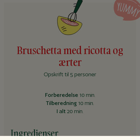
Bruschetta med ricotta og
ærter
Opskrift til 5 personer
Forberedelse
10 min.
Tilberedning
10 min.
I alt
20 min.
Ingredienser