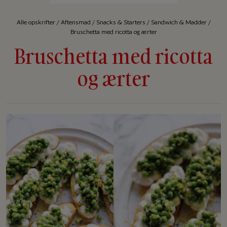
Alle op­skrif­ter
/
Aftensmad
/
Snacks & Starters
/
Sandwich & Madder
/
Bruschetta med ricotta og ærter
Bruschetta med ricotta
og ærter