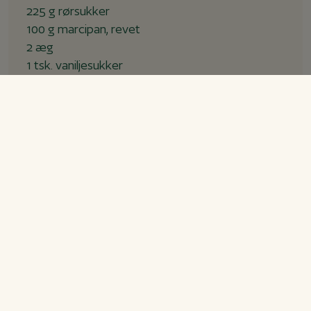
225 g rørsukker
100 g marcipan, revet
2 æg
1 tsk. vaniljesukker
1 stor spsk. skyr
½ dl mælk eller piskefløde
1 tsk. bagepulver
225 g mel
200 g blåbær, frosne
1 spsk. mel
Cream cheese frosting:
100 g smør, blødt
200 g flormelis
1 tsk. vaniljepasta
Skal fra 1 citron
200 g flødeost, køleskabskoldt