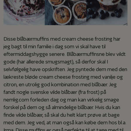
Disse blåbærmuffins med cream cheese frosting har
jeg bagt til min familie i dag som vi skal have til
eftermiddagshygge senere. Blåbærmuffinsne blev vildt
gode (har allerede smugsmagt), så derfor skal I
selvfølgelig have opskriften. Jeg pyntede dem med den
lækreste bløde cream cheese frosting med vanilje og
citron, en utrolig god kombination med blåbær. Jeg
fandt nogle svenske vilde blåbær (fra frost) på
nemlig.com forleden dag og man kan virkelig smage
forskel på dem og så almindelige blåbær. Hvis du kan
finde vilde blåbær, så skal du helt klart prøve at bage
med dem. Jeg ved, at man også kan købe dem hos bl.a.
Irma. Disse muffins er også perfekte til at tage med til