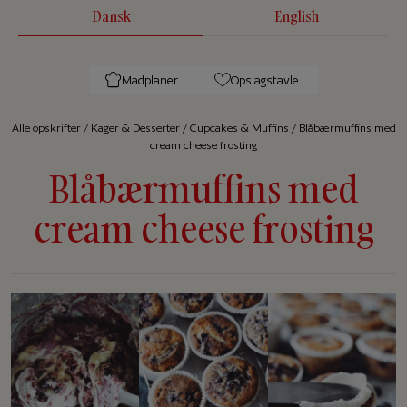
Dansk
English
Madplaner
Opslagstavle
Alle op­skrif­ter
/
Kager & Desserter
/
Cupcakes & Muffins
/
Blåbærmuffins med
cream cheese frosting
Blåbærmuffins med
cream cheese frosting