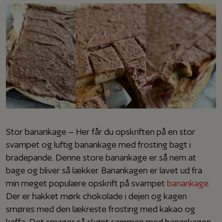
Stor banankage – Her får du opskriften på en stor
svampet og luftig banankage med frosting bagt i
bradepande. Denne store banankage er så nem at
bage og bliver så lækker. Banankagen er lavet ud fra
min meget populære opskrift på svampet
banankage
.
Der er hakket mørk chokolade i dejen og kagen
smøres med den lækreste frosting med kakao og
kaffe. Det smager så skønt sammen med banankagen.