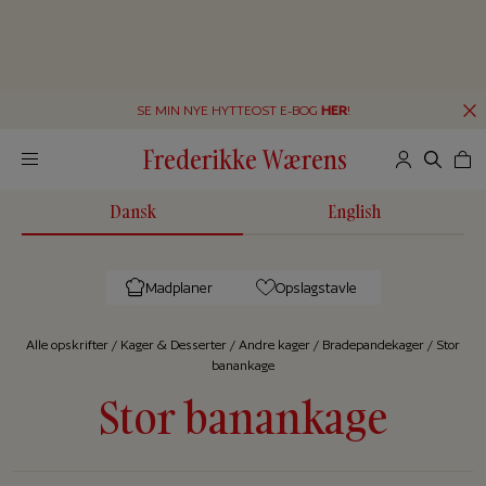
SE MIN NYE HYTTEOST E-BOG
HER
!
Frederikke Wærens
Dansk
English
Madplaner
Opslagstavle
Alle op­skrif­ter
/
Kager & Desserter
/
Andre kager
/
Bradepandekager
/
Stor
banankage
Stor banankage