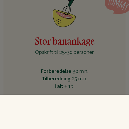
Stor banankage
Opskrift til 25-30 personer
Forberedelse
30 min.
Tilberedning
25 min.
I alt
+ 1 t.
Ingredienser
Banankage