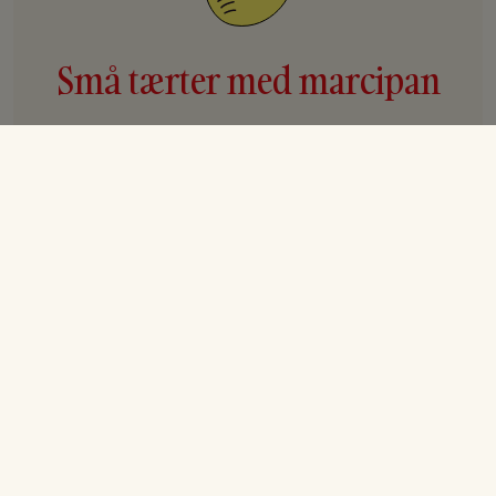
Små tærter med marcipan
Ingredienser
Tærtedej (til 12 små tærter):
300 g mel
120 g flormelis
150 g smør, blødt
4 æggeblommer
Marcipanfyld:
150 g smør, blødt