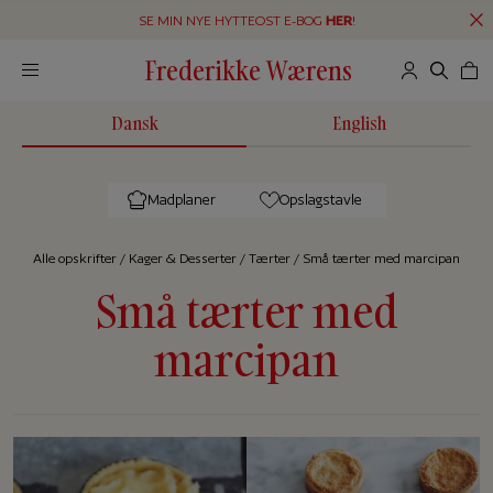
SE MIN NYE HYTTEOST E-BOG
HER
!
Frederikke Wærens
Dansk
English
Madplaner
Opslagstavle
Alle op­skrif­ter
/
Kager & Desserter
/
Tærter
/
Små tærter med marcipan
Små tærter med
marcipan