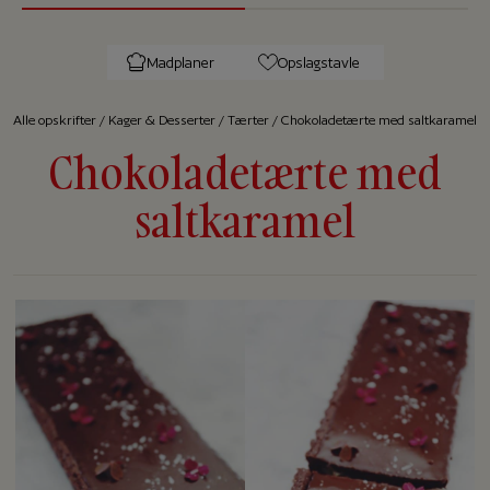
Madplaner
Opslagstavle
Alle op­skrif­ter
/
Kager & Desserter
/
Tærter
/
Chokoladetærte med saltkaramel
Chokoladetærte med
saltkaramel