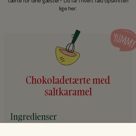
tærte for dine gæster? Du får i hvert fald opskriften
lige her:
Chokoladetærte med
saltkaramel
Ingredienser