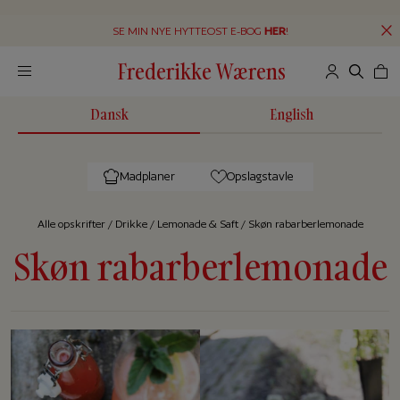
SE MIN NYE HYTTEOST E-BOG
HER
!
Frederikke Wærens
Dansk
English
Madplaner
Opslagstavle
Alle op­skrif­ter
/
Drikke
/
Lemonade & Saft
/
Skøn rabarberlemonade
Skøn rabarberlemonade