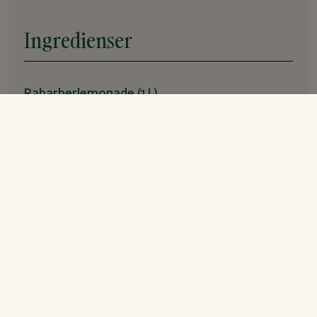
Ingredienser
Rabarberlemonade (1 L)
650
g
rabarber
300
g
rørsukker
1
stk.
citron, saften herfra
7
dl
vand
1
stk.
vaniljestang
Derudover
danskvand
citronsaft
citronskiver
frisk mynte