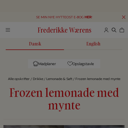
SE MIN NYE HYTTEOST E-BOG
HER
!
Frederikke Wærens
Dansk
English
Madplaner
Opslagstavle
Alle op­skrif­ter
/
Drikke
/
Lemonade & Saft
/
Frozen lemonade med mynte
Frozen lemonade med
mynte