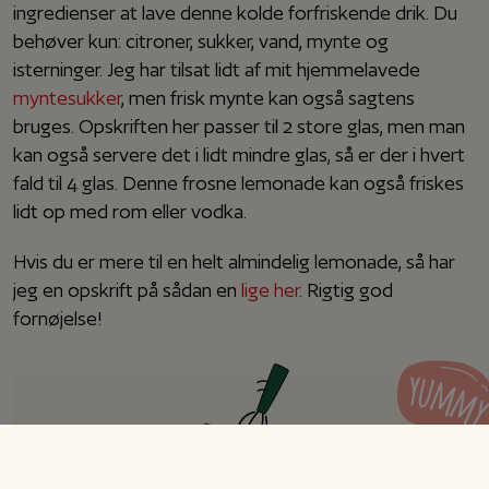
ingredienser at lave denne kolde forfriskende drik. Du
behøver kun: citroner, sukker, vand, mynte og
isterninger. Jeg har tilsat lidt af mit hjemmelavede
myntesukker
, men frisk mynte kan også sagtens
bruges. Opskriften her passer til 2 store glas, men man
kan også servere det i lidt mindre glas, så er der i hvert
fald til 4 glas. Denne frosne lemonade kan også friskes
lidt op med rom eller vodka.
Hvis du er mere til en helt almindelig lemonade, så har
jeg en opskrift på sådan en
lige her
. Rigtig god
fornøjelse!