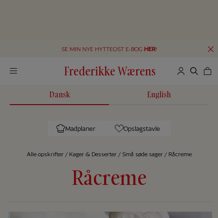
SE MIN NYE HYTTEOST E-BOG
HER
!
Frederikke Wærens
Dansk
English
Madplaner
Opslagstavle
Alle op­skrif­ter
/
Kager & Desserter
/
Små søde sager
/
Råcreme
Råcreme