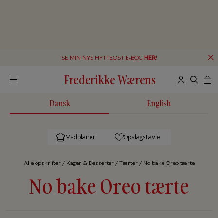
SE MIN NYE HYTTEOST E-BOG
HER
!
Frederikke Wærens
Dansk
English
Madplaner
Opslagstavle
Alle op­skrif­ter
/
Kager & Desserter
/
Tærter
/
No bake Oreo tærte
No bake Oreo tærte