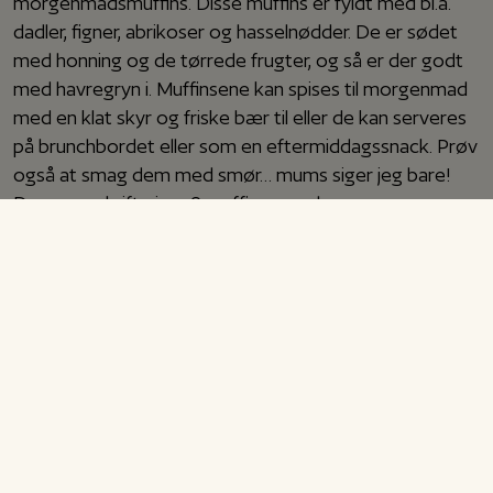
morgenmadsmuffins. Disse muffins er fyldt med bl.a.
dadler, figner, abrikoser og hasselnødder. De er sødet
med honning og de tørrede frugter, og så er der godt
med havregryn i. Muffinsene kan spises til morgenmad
med en klat skyr og friske bær til eller de kan serveres
på brunchbordet eller som en eftermiddagssnack. Prøv
også at smag dem med smør… mums siger jeg bare!
Denne opskrift giver 9 muffins, men lav gerne en
dobbeltportion og frys halvdelen ned. Rigtig god
fornøjelse!
Morgenmadsmuffins med