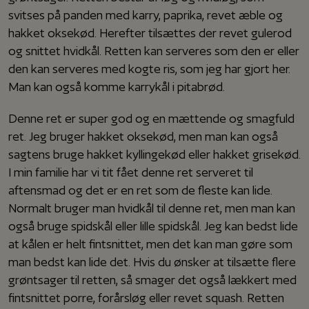
svitses på panden med karry, paprika, revet æble og
hakket oksekød. Herefter tilsættes der revet gulerod
og snittet hvidkål. Retten kan serveres som den er eller
den kan serveres med kogte ris, som jeg har gjort her.
Man kan også komme karrykål i pitabrød.
Denne ret er super god og en mættende og smagfuld
ret. Jeg bruger hakket oksekød, men man kan også
sagtens bruge hakket kyllingekød eller hakket grisekød.
I min familie har vi tit fået denne ret serveret til
aftensmad og det er en ret som de fleste kan lide.
Normalt bruger man hvidkål til denne ret, men man kan
også bruge spidskål eller lille spidskål. Jeg kan bedst lide
at kålen er helt fintsnittet, men det kan man gøre som
man bedst kan lide det. Hvis du ønsker at tilsætte flere
grøntsager til retten, så smager det også lækkert med
fintsnittet porre, forårsløg eller revet squash. Retten