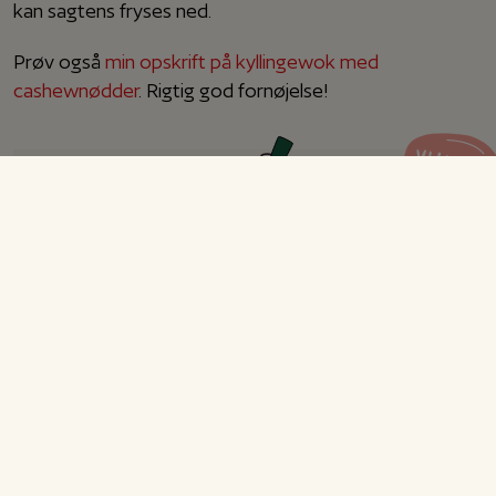
kan sagtens fryses ned.
Prøv også
min opskrift på kyllingewok med
cashewnødder
. Rigtig god fornøjelse!
Karrykål
Opskrift til 4 personer
Forberedelse
10 min.
Tilberedning
15 min.
I alt
25 min.