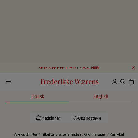
SE MIN NYE HYTTEOST E-BOG
HER
!
Frederikke Wærens
Dansk
English
Madplaner
Opslagstavle
Alle op­skrif­ter
/
Tilbehør til aftensmaden
/
Grønne sager
/
Karrykål