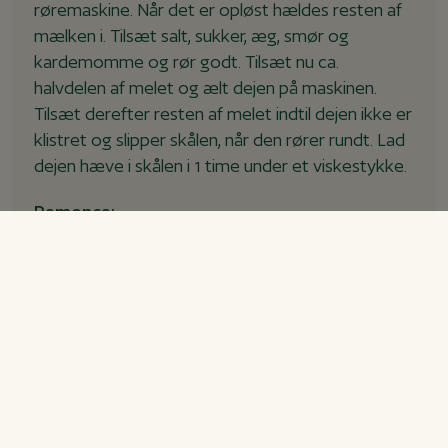
røremaskine. Når det er opløst hældes resten af
mælken i. Tilsæt salt, sukker, æg, smør og
kardemomme og rør godt. Tilsæt nu ca.
halvdelen af melet og ælt dejen på maskinen.
Tilsæt derefter resten af melet indtil dejen ikke er
klistret og slipper skålen, når den rører rundt. Lad
dejen hæve i skålen i 1 time under et viskestykke.
Remonce:
Bland alle ingredienserne godt sammen med en
gaffel og stil til side, til det skal bruges.
Sådan laver du kanelsneglene:
Rul dejen ud i en firkant på et bord drysset med
en anelse mel. Fordel remoncen på hele dejen og
helt ud til kanterne. Rul dejen til en lang pølse og