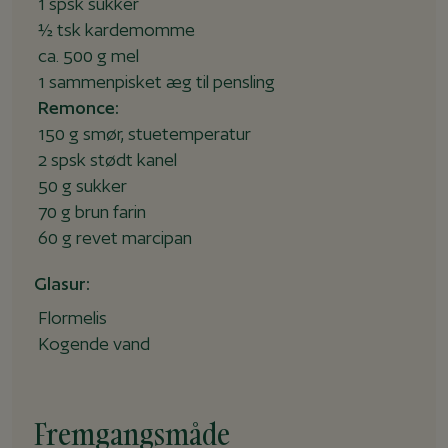
1 spsk sukker
½ tsk kardemomme
ca. 500 g mel
1 sammenpisket æg til pensling
Remonce:
150 g smør, stuetemperatur
2 spsk stødt kanel
50 g sukker
70 g brun farin
60 g revet marcipan
Glasur:
Flormelis
Kogende vand
Fremgangsmåde