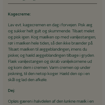
Kagecreme:
Lav evt. kagecremen en dag i forvejen. Pisk æg
og sukker helt gult og skummende. Tilsæt melet
og pisk igen. Kog mælken op med vaniljestangen;
rør i mælken hele tiden, så den ikke brænder på.
Tilsæt mælken til æggeblandingen, imens du
pisker, og hæld æggeblandingen tilbage i gryden.
Flæk vaniljestangen og skrab vaniljekornene ud
og kom dem i cremen. Varm cremen op under
piskning, til den netop koger. Hæld den op i en
skål og lad den afkøle.
Dej:
Opløs gæren i halvdelen af den lunkne mælk i en