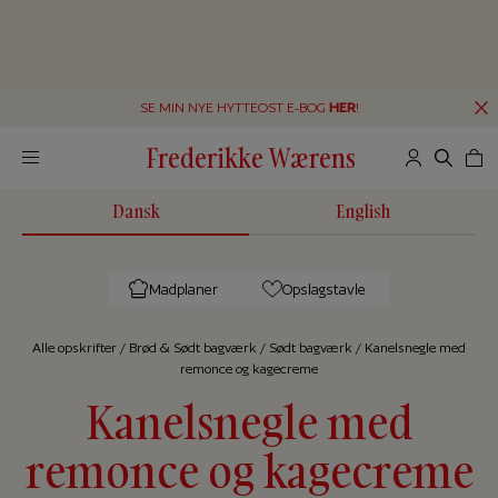
SE MIN NYE HYTTEOST E-BOG
HER
!
Frederikke Wærens
Dansk
English
Madplaner
Opslagstavle
Alle op­skrif­ter
/
Brød & Sødt bagværk
/
Sødt bagværk
/
Kanelsnegle med
remonce og kagecreme
Kanelsnegle med
remonce og kagecreme