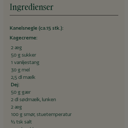
Ingredienser
Kanelsnegle (ca.15 stk.):
Kagecreme:
2 æg
50 g sukker
1 vaniljestang
30 g mel
2,5 dl mælk
Dej:
50 g gær
2 dl sødmælk, lunken
2 æg
100 g smør, stuetemperatur
½ tsk salt