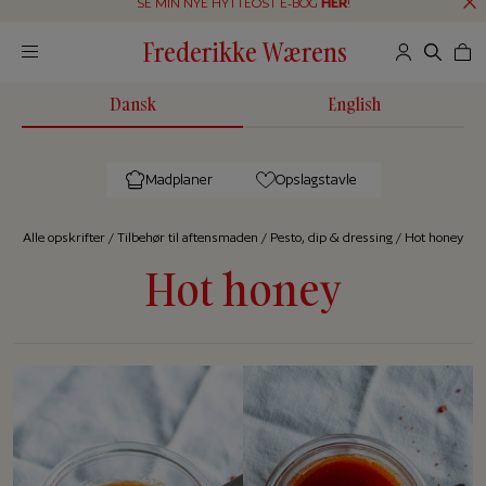
SE MIN NYE HYTTEOST E-BOG
HER
!
Frederikke Wærens
Dansk
English
Madplaner
Opslagstavle
Alle op­skrif­ter
/
Tilbehør til aftensmaden
/
Pesto, dip & dressing
/
Hot honey
Hot honey