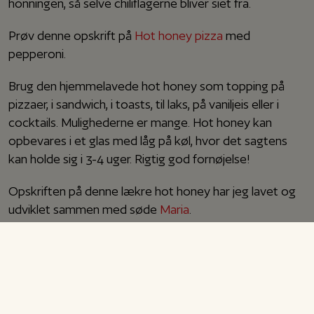
honningen, så selve chiliflagerne bliver siet fra.
Prøv denne opskrift på
Hot honey pizza
med
pepperoni.
Brug den hjemmelavede hot honey som topping på
pizzaer, i sandwich, i toasts, til laks, på vaniljeis eller i
cocktails. Mulighederne er mange. Hot honey kan
opbevares i et glas med låg på køl, hvor det sagtens
kan holde sig i 3-4 uger. Rigtig god fornøjelse!
Opskriften på denne lækre hot honey har jeg lavet og
udviklet sammen med søde
Maria
.