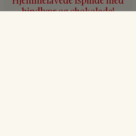
hindbær og chokolade!
Ingredienser
Hindbærispinde:
250 g frosne hindbær
140 g sukker
90 g mælk (jeg foretrækker at bruge minimælk)
90 g fløde
En smule citronsaft, hvis du syntes isen bliver for
sød
Til pynt:
300 g smeltet hvid chokolade eller mørk