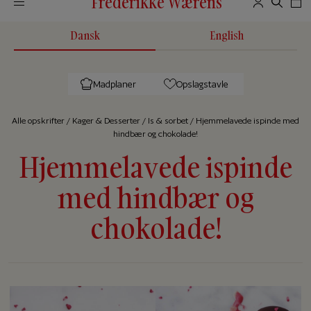
Frederikke Wærens
Dansk
English
Madplaner
Opslagstavle
Alle op­skrif­ter
/
Kager & Desserter
/
Is & sorbet
/
Hjemmelavede ispinde med
hindbær og chokolade!
Hjemmelavede ispinde
med hindbær og
chokolade!