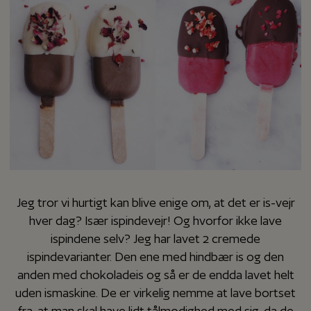
Jeg tror vi hurtigt kan blive enige om, at det er is-vejr
hver dag? Især ispindevejr! Og hvorfor ikke lave
ispindene selv? Jeg har lavet 2 cremede
ispindevarianter. Den ene med hindbær is og den
anden med chokoladeis og så er de endda lavet helt
uden ismaskine. De er virkelig nemme at lave bortset
fra, at man skal have lidt tålmodighed med sig, da de