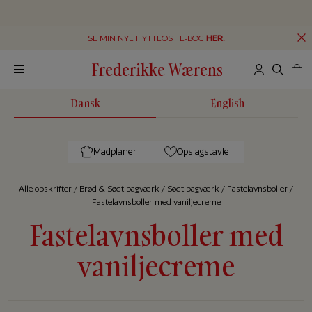
SE MIN NYE HYTTEOST E-BOG
HER
!
Frederikke Wærens
Dansk
English
Madplaner
Opslagstavle
Alle op­skrif­ter
/
Brød & Sødt bagværk
/
Sødt bagværk
/
Fastelavnsboller
/
Fastelavnsboller med vaniljecreme
Fastelavnsboller med
vaniljecreme