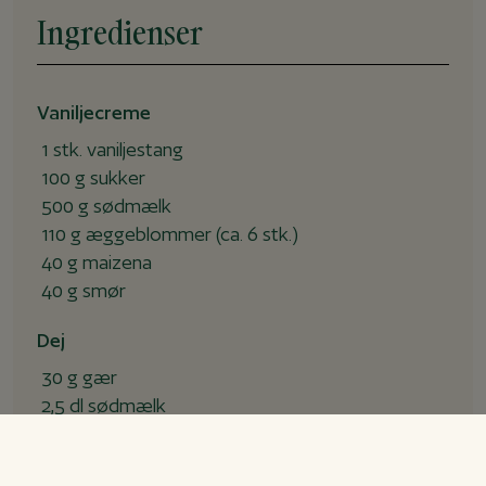
Ingredienser
Vaniljecreme
1
stk.
vaniljestang
100
g
sukker
500
g
sødmælk
110
g
æggeblommer (ca. 6 stk.)
40
g
maizena
40
g
smør
Dej
30
g
gær
2,5
dl
sødmælk
65
g
sukker
3
tsk.
kardemomme, stødt