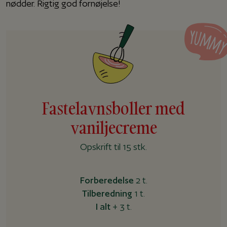
nødder. Rigtig god fornøjelse!
Fastelavnsboller med
vaniljecreme
Opskrift til 15 stk.
Forberedelse
2 t.
Tilberedning
1 t.
I alt
+ 3 t.