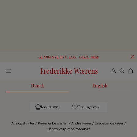
SE MIN NYE HYTTEOST E-BOG
HER
!
Frederikke Wærens
Dansk
English
Madplaner
Opslagstavle
Alle op­skrif­ter
/
Kager & Desserter
/
Andre kager
/
Bradepandekager
/
Blåbærkage med toscafyld