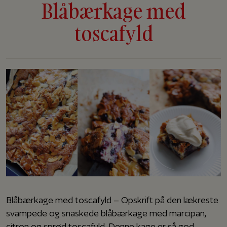
Blåbærkage med
toscafyld
Blåbærkage med toscafyld – Opskrift på den lækreste
svampede og snaskede blåbærkage med marcipan,
citron og sprød toscafyld. Denne kage er så god.