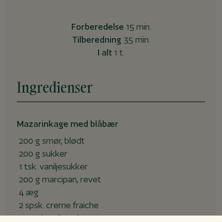
Forberedelse
15 min.
Tilberedning
35 min.
I alt
1 t.
Ingredienser
Mazarinkage med blåbær
200
g
smør, blødt
200
g
sukker
1
tsk.
vaniljesukker
200
g
marcipan, revet
4
æg
2
spsk.
creme fraiche
100
g
hvedemel