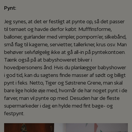
Pynt:
Jeg synes, at det er festligt at pynte op, så det passer
til temaet og havde derfor købt: Mufffinsforme,
balloner, guirlander med vimpler, pompom’er, silkebånd,
små flag til kagerne, servietter, tallerkner, krus osv. Man
behøver selvfølgelig ikke at gå all-in på pyntekontoen.
Tænk også på at babyshoweret bliver i
hovedpersonens ånd. Hvis du planlægger babyshower
i god tid, kan du sagtens finde masser af sødt og billigt
pynt i f.eks. Netto, Tiger og Søstrene Grene, man skal
bare lige holde øje med, hvornår de har noget pynt i de
farver, man vil pynte op med. Desuden har de fleste
supermarkeder i dag en hylde med fint bage- og
festpynt.