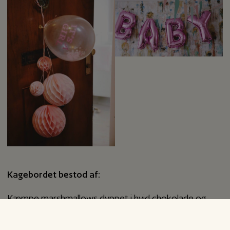
Kagebordet bestod af:
Kæmpe marshmallows dyppet i hvid chokolade og
drysset med hjerte-krymmel, frysetørret hindbær eller
-jordbær