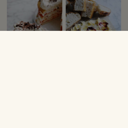
LAGKAGER & MOUSSEKAGER
NYTÅRSOPSKRIFTER
Lagkage med
Smørbræt med
marmelade og
toppings
makroner