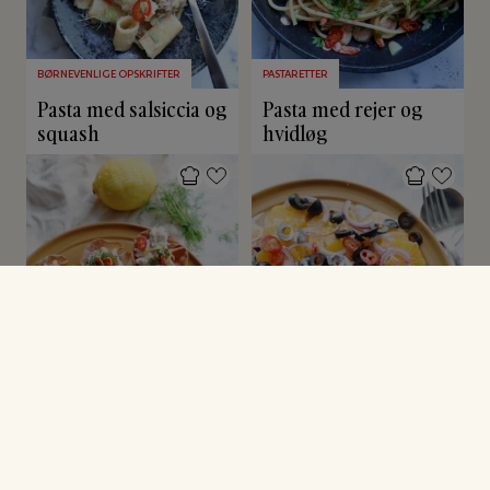
BØRNEVENLIGE OPSKRIFTER
PASTARETTER
Pasta med salsiccia og
Pasta med rejer og
squash
hvidløg
PÅSKEFROKOST
SALATER