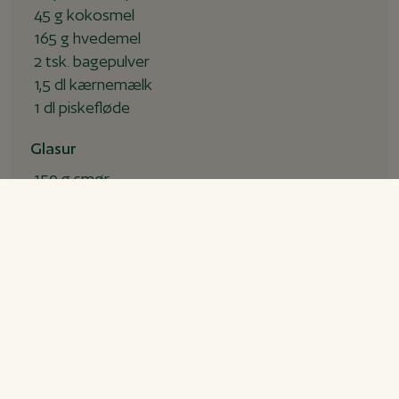
45 g kokosmel
165 g hvedemel
2 tsk. bagepulver
1,5 dl kærnemælk
1 dl piskefløde
Glasur
150 g smør
35 g stærk kaffe
300 g flormelis
50 kakaopulver
65 g kokosmel
Fremgangsmåde