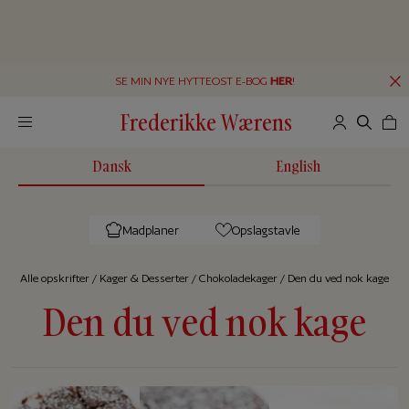
SE MIN NYE HYTTEOST E-BOG
HER
!
Frederikke Wærens
Dansk
English
Madplaner
Opslagstavle
Alle op­skrif­ter
/
Kager & Desserter
/
Chokoladekager
/
Den du ved nok kage
Den du ved nok kage