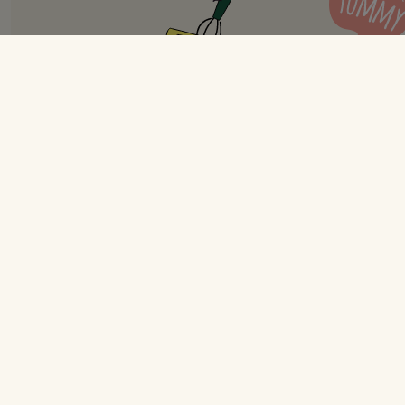
Cremet chiagrød med bagte
rabarber
Ingredienser
Opskrift til 2 glas
Chiagrød:
3 spsk. chiafrø
1,5 dl mandelmælk