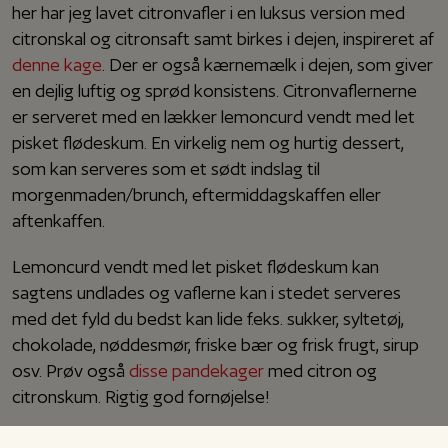
her har jeg lavet citronvafler i en luksus version med
citronskal og citronsaft samt birkes i dejen, inspireret af
denne kage
. Der er også kærnemælk i dejen, som giver
en dejlig luftig og sprød konsistens. Citronvaflernerne
er serveret med en lækker lemoncurd vendt med let
pisket flødeskum. En virkelig nem og hurtig dessert,
som kan serveres som et sødt indslag til
morgenmaden/brunch, eftermiddagskaffen eller
aftenkaffen.
Lemoncurd vendt med let pisket flødeskum kan
sagtens undlades og vaflerne kan i stedet serveres
med det fyld du bedst kan lide f.eks. sukker, syltetøj,
chokolade, nøddesmør, friske bær og frisk frugt, sirup
osv. Prøv også
disse pandekager
med citron og
citronskum. Rigtig god fornøjelse!
Jeg bruger
denne maskine
(*reklamelink) som er genial,