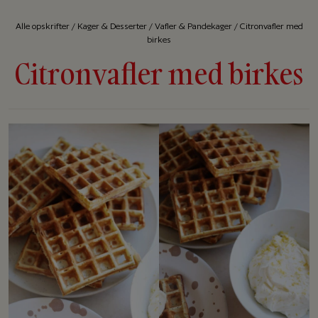
Alle op­skrif­ter
/
Kager & Desserter
/
Vafler & Pandekager
/
Citronvafler med
birkes
Citronvafler med birkes