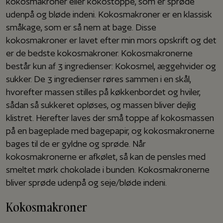
kokosmakroner eller kokostoppe, som er sprøde
udenpå og bløde indeni. Kokosmakroner er en klassisk
småkage, som er så nem at bage. Disse
kokosmakroner er lavet efter min mors opskrift og det
er de bedste kokosmakroner. Kokosmakronerne
består kun af 3 ingredienser: Kokosmel, æggehvider og
sukker. De 3 ingredienser røres sammen i en skål,
hvorefter massen stilles på køkkenbordet og hviler,
sådan så sukkeret opløses, og massen bliver dejlig
klistret. Herefter laves der små toppe af kokosmassen
på en bageplade med bagepapir, og kokosmakronerne
bages til de er gyldne og sprøde. Når
kokosmakronerne er afkølet, så kan de pensles med
smeltet mørk chokolade i bunden. Kokosmakronerne
bliver sprøde udenpå og seje/bløde indeni.
Kokosmakroner