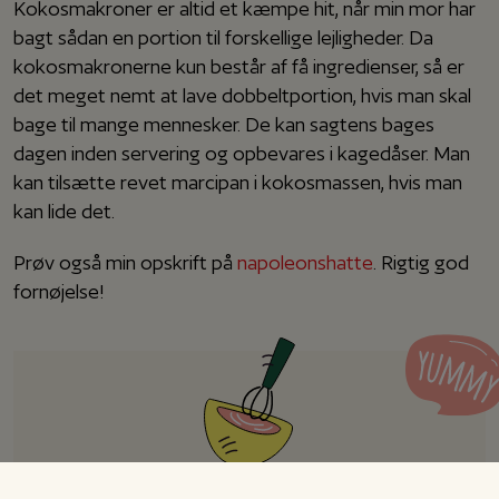
Kokosmakroner er altid et kæmpe hit, når min mor har
bagt sådan en portion til forskellige lejligheder. Da
kokosmakronerne kun består af få ingredienser, så er
det meget nemt at lave dobbeltportion, hvis man skal
bage til mange mennesker. De kan sagtens bages
dagen inden servering og opbevares i kagedåser. Man
kan tilsætte revet marcipan i kokosmassen, hvis man
kan lide det.
Prøv også min opskrift på
napoleonshatte
. Rigtig god
fornøjelse!