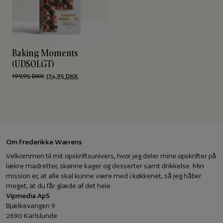
Baking Moments
(UDSOLGT)
Den
Den
199,95
DKK
174,95
DKK
oprindelige
aktuelle
pris
pris
var:
er:
199,95 DKK.
174,95 DKK.
Om Frederikke Wærens
Velkommen til mit opskriftsunivers, hvor jeg deler mine opskrifter på
lækre madretter, skønne kager og desserter samt drikkelse. Min
mission er, at alle skal kunne være med i køkkenet, så jeg håber
meget, at du får glæde af det hele.
Vipmedia ApS
Bjælkevangen 9
2690 Karlslunde