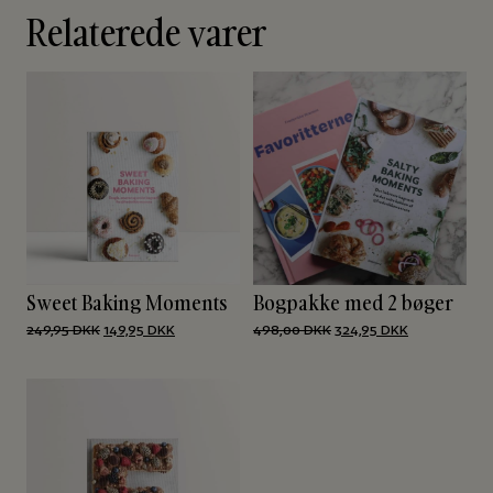
Relaterede varer
Sweet Baking Moments
Bogpakke med 2 bøger
Den
Den
Den
Den
249,95
DKK
149,95
DKK
498,00
DKK
324,95
DKK
oprindelige
aktuelle
oprindelige
aktuelle
pris
pris
pris
pris
var:
er:
var:
er:
249,95 DKK.
149,95 DKK.
498,00 DKK.
324,95 DKK.