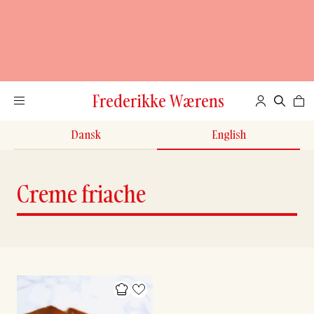
Frederikke Wærens
Dansk
English
Creme friache