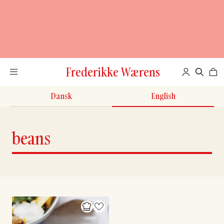
Frederikke Wærens
Dansk
English
beans