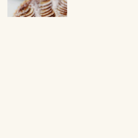
PIES
Pear tart with
frangipane