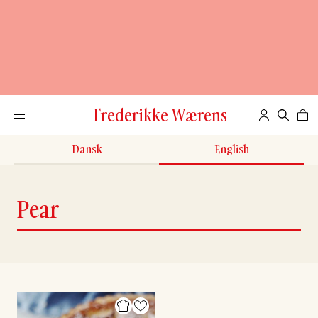
Frederikke Wærens
Dansk
English
Pear