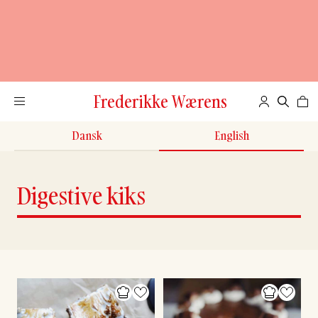
Frederikke Wærens
Dansk
English
Digestive kiks