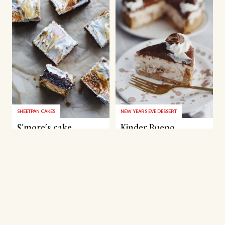
SHEETPAN CAKES
NEW YEARS EVE DESSERT
S’more’s cake
Kinder Bueno
cheesecake