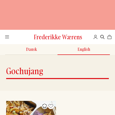
Frederikke Wærens
Dansk
English
Gochujang