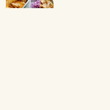
ONE POT WONDERS
One pan gyoza